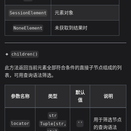
元素对象
SessionElement
未获取到结果时
NoneElement
🔸
children()
此方法返回当前元素全部符合条件的直接子节点组成的列
表，可用查询语法筛选。
默认
参数名称
类型
说明
值
str
用于筛选节点
locator
''
Tuple[str,
的查询语法