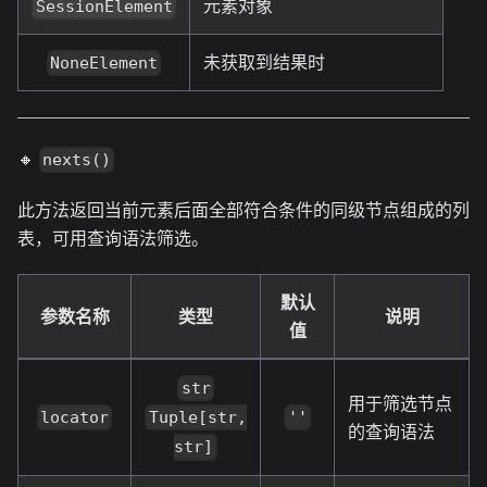
元素对象
SessionElement
未获取到结果时
NoneElement
🔸
nexts()
此方法返回当前元素后面全部符合条件的同级节点组成的列
表，可用查询语法筛选。
默认
参数名称
类型
说明
值
str
用于筛选节点
locator
''
Tuple[str,
的查询语法
str]