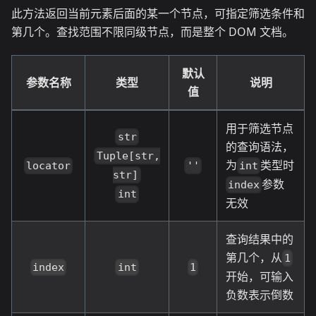
此方法返回当前元素后面的某一个节点，可指定筛选条件和
第几个。查找范围不限同级节点，而是整个 DOM 文档。
默认
参数名称
类型
说明
值
用于筛选节点
str
的查询语法，
Tuple[str,
为
类型时
locator
''
int
str]
参数
index
int
无效
查询结果中的
第几个，从
1
index
int
1
开始，可输入
负数表示倒数