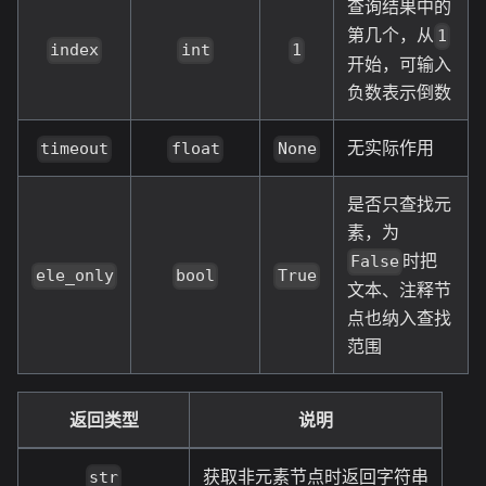
查询结果中的
第几个，从
1
index
int
1
开始，可输入
负数表示倒数
无实际作用
timeout
float
None
是否只查找元
素，为
时把
False
ele_only
bool
True
文本、注释节
点也纳入查找
范围
返回类型
说明
获取非元素节点时返回字符串
str