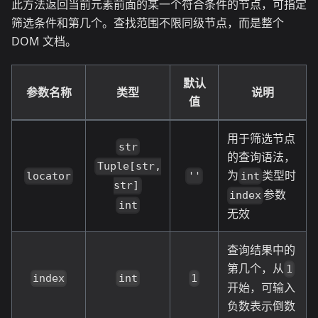
此方法返回当前元素前面的某一个符合条件的节点，可指定
筛选条件和第几个。查找范围不限同级节点，而是整个
DOM 文档。
默认
参数名称
类型
说明
值
用于筛选节点
str
的查询语法，
Tuple[str,
为
类型时
locator
''
int
str]
参数
index
int
无效
查询结果中的
第几个，从
1
index
int
1
开始，可输入
负数表示倒数