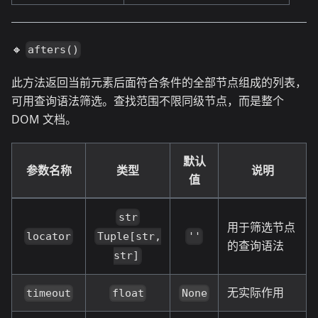
🔸
afters()
此方法返回当前元素后面符合条件的全部节点组成的列表，
可用查询语法筛选。查找范围不限同级节点，而是整个
DOM 文档。
默认
参数名称
类型
说明
值
str
用于筛选节点
locator
''
Tuple[str,
的查询语法
str]
无实际作用
timeout
float
None