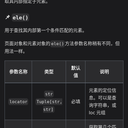
取其内部指定子元素。
📌
ele()
用于查找其内部第一个条件匹配的元素。
页面对象和元素对象的
方法参数名称稍有不同，但
ele()
用法一样。
默认
参数名称
类型
说明
值
元素的定位信
str
息。可以是查
必填
locator
Tuple[str,
询字符串，或
str]
loc 元组
获取第几个匹