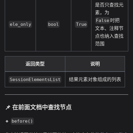
是否只查找元
素，为
时把
False
ele_only
bool
True
文本、注释节
点也纳入查找
范围
返回类型
说明
结果元素对象组成的列表
SessionElementsList
📌 在前面文档中查找节点
🔸
before()