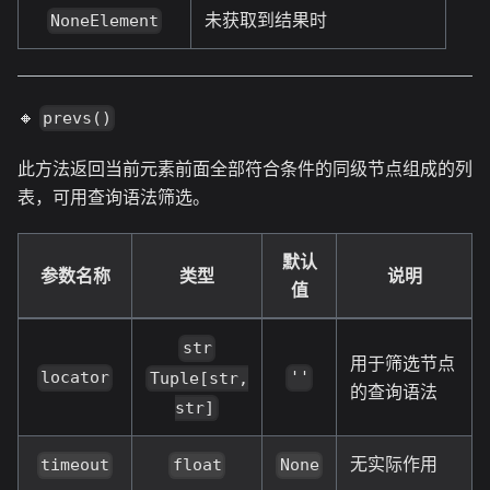
未获取到结果时
NoneElement
🔸
prevs()
此方法返回当前元素前面全部符合条件的同级节点组成的列
表，可用查询语法筛选。
默认
参数名称
类型
说明
值
str
用于筛选节点
locator
''
Tuple[str,
的查询语法
str]
无实际作用
timeout
float
None