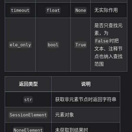
无实际作用
timeout
float
None
是否只查找元
素，为
时把
False
ele_only
bool
True
文本、注释节
点也纳入查找
范围
返回类型
说明
获取非元素节点时返回字符串
str
元素对象
SessionElement
未获取到结果时
NoneElement