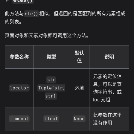
此方法与
相似，但返回的是匹配到的所有元素组成
ele()
的列表。
页面对象和元素对象都可调用这个方法。
默认
参数名称
类型
说明
值
元素的定位信
str
息，可以是查
必填
locator
Tuple[str,
询字符串，或
str]
loc 元组
此参数在这里
timeout
float
None
没有作用