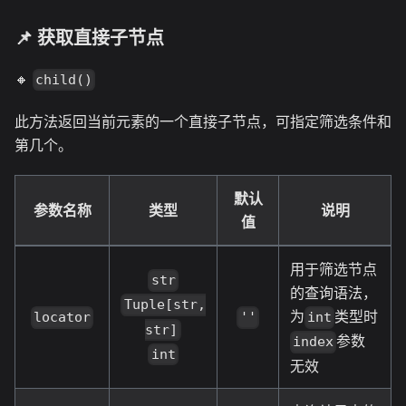
📌 获取直接子节点
🔸
child()
此方法返回当前元素的一个直接子节点，可指定筛选条件和
第几个。
默认
参数名称
类型
说明
值
用于筛选节点
str
的查询语法，
Tuple[str,
为
类型时
locator
''
int
str]
参数
index
int
无效