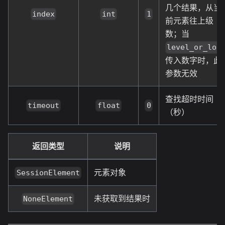
几个结果，从当
index
int
1
前元素往上级
数；当
level_or_loc
传入数字时，此
参数无效
查找超时时间
timeout
float
0
（秒）
返回类型
说明
元素对象
SessionElement
未获取到结果时
NoneElement