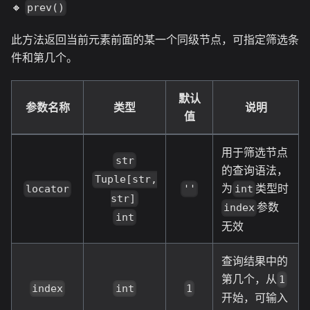
🔸
prev()
此方法返回当前元素前面的某一个同级节点，可指定筛选条
件和第几个。
默认
参数名称
类型
说明
值
用于筛选节点
str
的查询语法，
Tuple[str,
为
类型时
locator
''
int
str]
参数
index
int
无效
查询结果中的
第几个，从
1
index
int
1
开始，可输入