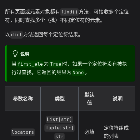
所有页面或元素对象都有
方法，可接收多个定位
find()
符，同时查找多个（批）不同定位符的元素。
以
方法返回每个定位符结果。
dict
说明
当
为
时，如果一个定位符没有被执
first_ele
True
行过查找，它返回的结果为
。
None
默认
参数名称
类型
说明
值
List[str]
定位符组成
Tuple[str]
必填
locators
的列表
str