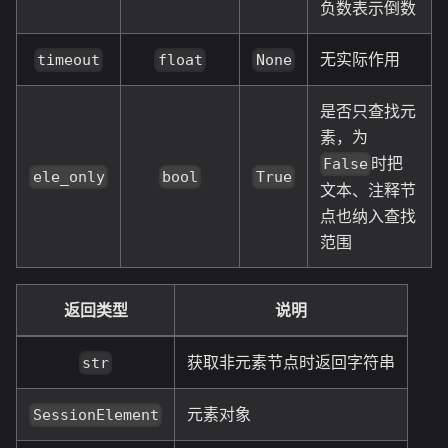
负数表示倒数
无实际作用
timeout
float
None
是否只查找元
素，为
时把
False
ele_only
bool
True
文本、注释节
点也纳入查找
范围
返回类型
说明
获取非元素节点时返回字符串
str
元素对象
SessionElement