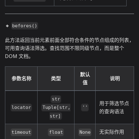
🔸
befores()
此方法返回当前元素前面全部符合条件的节点组成的列表，
可用查询语法筛选。查找范围不限同级节点，而是整个
DOM 文档。
默认
参数名称
类型
说明
值
str
用于筛选节点
locator
''
Tuple[str,
的查询语法
str]
无实际作用
timeout
float
None