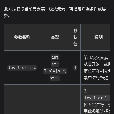
此方法获取当前元素某一级父元素，可指定筛选条件或层
数。
默
参数名称
类型
认
说明
值
第几级父元素，
int
从
开始，或用
str
1
level_or_loc
1
定位符在祖先元
Tuple[str,
素中进行筛选
str]
当
level_or_loc
传入定位符，使
用此参数选择第