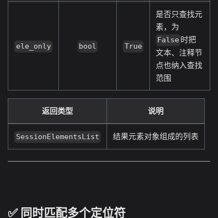
是否只查找元
素，为
时把
False
ele_only
bool
True
文本、注释节
点也纳入查找
范围
返回类型
说明
结果元素对象组成的列表
SessionElementsList
✅️️ 同时匹配多个定位符