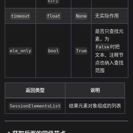
str]
无实际作用
timeout
float
None
是否只查找元
素，为
时把
False
ele_only
bool
True
文本、注释节
点也纳入查找
范围
返回类型
说明
结果元素对象组成的列表
SessionElementsList