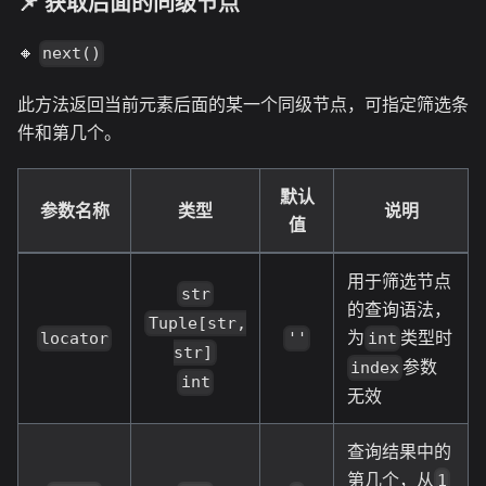
📌 获取后面的同级节点
🔸
next()
此方法返回当前元素后面的某一个同级节点，可指定筛选条
件和第几个。
默认
参数名称
类型
说明
值
用于筛选节点
str
的查询语法，
Tuple[str,
为
类型时
locator
''
int
str]
参数
index
int
无效
查询结果中的
第几个，从
1