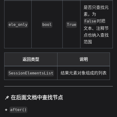
是否只查找元
素，为
时把
False
ele_only
bool
True
文本、注释节
点也纳入查找
范围
返回类型
说明
结果元素对象组成的列表
SessionElementsList
📌 在后面文档中查找节点
🔸
after()