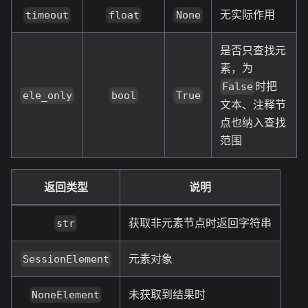
无实际作用
timeout
float
None
是否只查找元
素，为
时把
False
ele_only
bool
True
文本、注释节
点也纳入查找
范围
返回类型
说明
获取非元素节点时返回字符串
str
元素对象
SessionElement
未获取到结果时
NoneElement