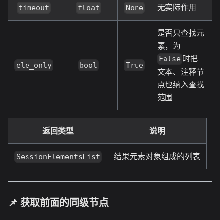
无实际作用
timeout
float
None
是否只查找元
素，为
时把
False
ele_only
bool
True
文本、注释节
点也纳入查找
范围
返回类型
说明
结果元素对象组成的列表
SessionElementsList
📌 获取前面的同级节点