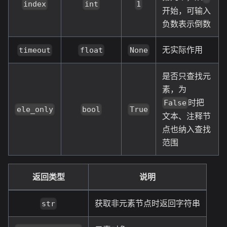
index
int
1
开始，可输入
负数表示倒数
无实际作用
timeout
float
None
是否只查找元
素，为
时把
False
ele_only
bool
True
文本、注释节
点也纳入查找
范围
返回类型
说明
获取非元素节点时返回字符串
str