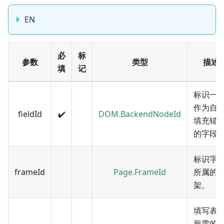
EN
必
标
参数
类型
描述
填
记
标识一
作为自
fieldId
✔️
DOM.BackendNodeId
填充锚
的字段
标识字
frameId
Page.FrameId
所属的
架。
填写表
所需的