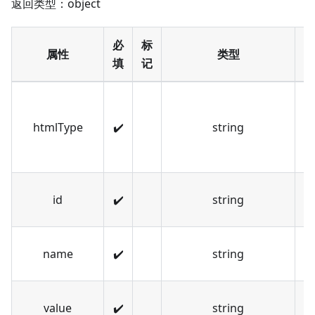
返回类型：object
必
标
属性
类型
填
记
字
例
htmlType
✔️
string
p
等
id
✔️
string
ht
name
✔️
string
h
value
✔️
string
字