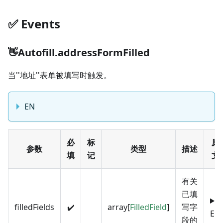
✅️️ Events
👋Autofill.addressFormFilled
当''地址''表单被填写时触发。
EN
必
标
原
参数
类型
描述
填
记
文
有关
已填
filledFields
✔️
array[
FilledField
]
写字
EN
段的