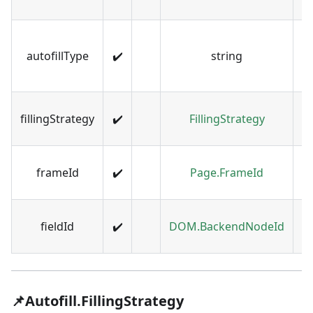
实
autofillType
✔️
string
型
F
fillingStrategy
✔️
FillingStrategy
填
字
frameId
✔️
Page.FrameId
架
表
fieldId
✔️
DOM.BackendNodeId
D
📌Autofill.FillingStrategy