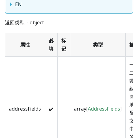
EN
返回类型：object
必
标
属性
类型
描
填
记
一
二
数
组
包
地
addressFields
✔️
array[
AddressFields
]
配
文
中
的