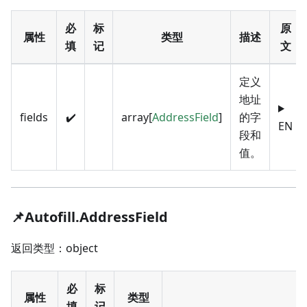
必
标
原
属性
类型
描述
填
记
文
定义
地址
fields
✔️
array[
AddressField
]
的字
EN
段和
值。
📌Autofill.AddressField
返回类型：object
必
标
属性
类型
填
记