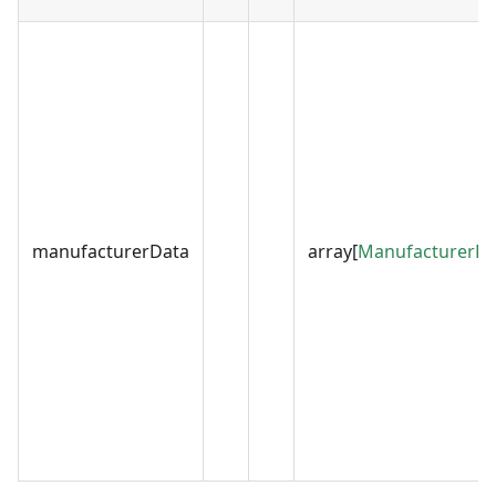
manufacturerData
array[
ManufacturerDa