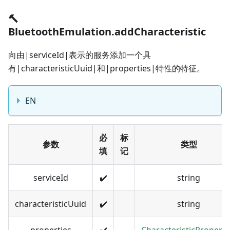
🔨
BluetoothEmulation.addCharacteristic
向由|serviceId|表示的服务添加一个具
有|characteristicUuid|和|properties|特性的特征。
EN
必
标
参数
类型
填
记
serviceId
✔️
string
characteristicUuid
✔️
string