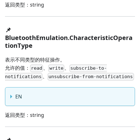
返回类型：string
📌
BluetoothEmulation.CharacteristicOpera
tionType
表示不同类型的特征操作。
允许的值：
、
、
read
write
subscribe-to-
、
notifications
unsubscribe-from-notifications
EN
返回类型：string