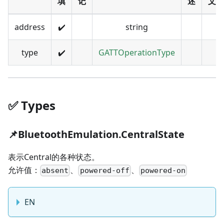
填
记
述
文
address
✔️
string
type
✔️
GATTOperationType
✅️️ Types
📌BluetoothEmulation.CentralState
表示Central的各种状态。
允许值：
、
、
absent
powered-off
powered-on
EN