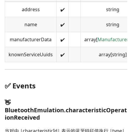
address
✔️
string
name
✔️
string
manufacturerData
✔️
array[
ManufacturerD
knownServiceUuids
✔️
array[string]
✅️️ Events
👋
BluetoothEmulation.characteristicOperat
ionReceived
当对由 |characteristicId| 表示的蓝牙特征值执行 |type|