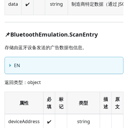
data
✔️
string
制造商特定数据（通过 JSON
📌BluetoothEmulation.ScanEntry
存储由蓝牙设备发送的广告数据包信息。
EN
返回类型：object
必
标
描
原
属性
类型
填
记
述
文
deviceAddress
✔️
string