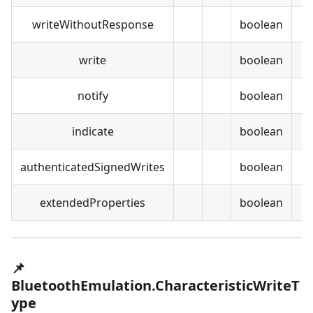
writeWithoutResponse
boolean
write
boolean
notify
boolean
indicate
boolean
authenticatedSignedWrites
boolean
extendedProperties
boolean
📌
BluetoothEmulation.CharacteristicWriteT
ype