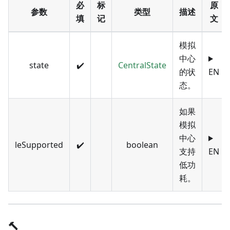
必
标
原
参数
类型
描述
填
记
文
模拟
中心
state
✔️
CentralState
的状
EN
态。
如果
模拟
中心
leSupported
✔️
boolean
支持
EN
低功
耗。
🔨