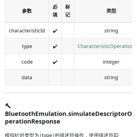
必
标
参数
类型
填
记
characteristicId
✔️
string
type
✔️
CharacteristicOperation
code
✔️
integer
data
string
🔨
BluetoothEmulation.simulateDescriptorO
perationResponse
模拟针对类型为|type|的描述符操作，使用描述符ID