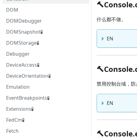
🔨Console.
DOM
什么都不做。
DOMDebugger
DOMSnapshot🧪
EN
DOMStorage🧪
Debugger
DeviceAccess🧪
🔨Console.
DeviceOrientation🧪
禁用控制台域，防
Emulation
EventBreakpoints🧪
EN
Extensions🧪
FedCm🧪
Fetch
🔨Console.