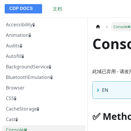
文档
Accessibility🧪
Console❌️
Animation🧪
Conso
Audits🧪
Autofill🧪
BackgroundService🧪
此域已弃用 - 请改用 '
BluetoothEmulation🧪
Browser
EN
CSS🧪
CacheStorage🧪
✅️️ Meth
Cast🧪
Console❌️