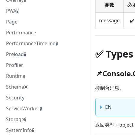
Overlay🧪
参数
必
PWA🧪
message
✔️
Page
Performance
PerformanceTimeline🧪
✅️️ Types
Preload🧪
Profiler
📌Console
Runtime
Schema❌️
控制台消息。
Security
EN
ServiceWorker🧪
Storage🧪
返回类型：object
SystemInfo🧪