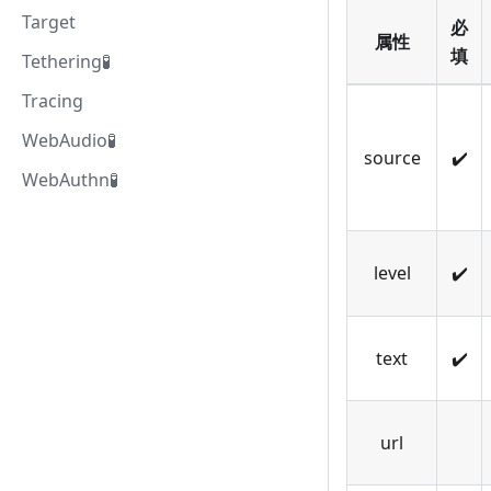
Target
必
属性
填
Tethering🧪
Tracing
WebAudio🧪
source
✔️
WebAuthn🧪
level
✔️
text
✔️
url