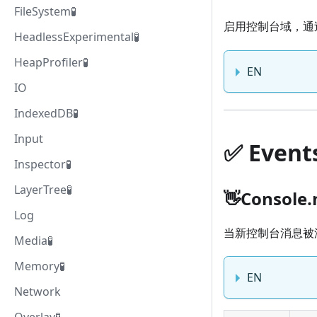
FileSystem🧪
启用控制台域，通
HeadlessExperimental🧪
HeapProfiler🧪
EN
IO
IndexedDB🧪
Input
✅️️ Event
Inspector🧪
LayerTree🧪
👋Console
Log
当新控制台消息被
Media🧪
Memory🧪
EN
Network