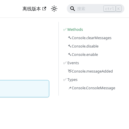
离线版本
ctrl
K
✅️️ Methods
🔨Console.clearMessages
🔨Console.disable
🔨Console.enable
✅️️ Events
👋Console.messageAdded
✅️️ Types
📌Console.ConsoleMessage