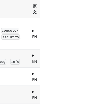
原
文
、
console-
、
、
EN
security
、
EN
bug
info
EN
EN