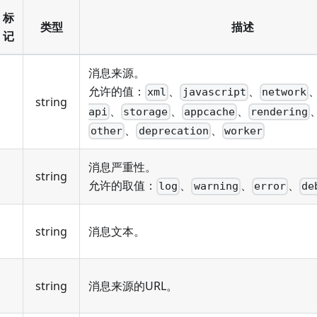
标
类型
描述
记
消息来源。
允许的值：
、
、
xml
javascript
network
string
、
、
、
api
storage
appcache
rendering
、
、
other
deprecation
worker
消息严重性。
string
允许的取值：
、
、
、
log
warning
error
de
string
消息文本。
string
消息来源的URL。