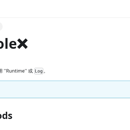
le❌️
'Runtime'' 或
。
Log
ods