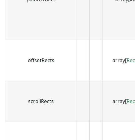
offsetRects
array[
Recta
scrollRects
array[
Recta