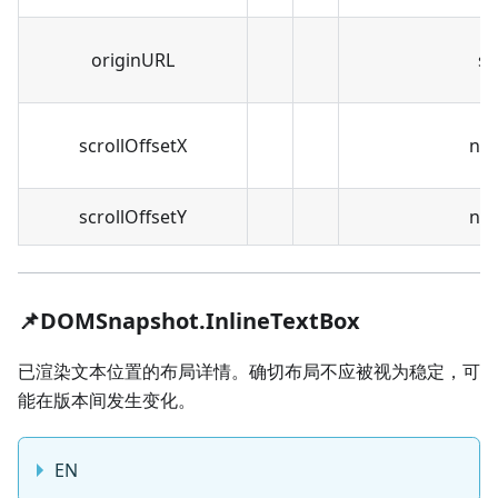
originURL
st
scrollOffsetX
nu
scrollOffsetY
nu
📌DOMSnapshot.InlineTextBox
已渲染文本位置的布局详情。确切布局不应被视为稳定，可
能在版本间发生变化。
EN