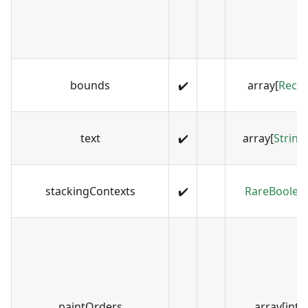
bounds
✔️
array[
Recta
text
✔️
array[
String
stackingContexts
✔️
RareBoolea
paintOrders
array[inte