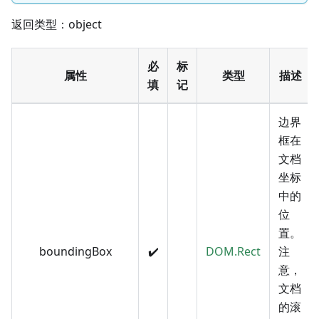
返回类型：object
必
标
属性
类型
描述
填
记
边界
框在
文档
坐标
中的
位
置。
boundingBox
✔️
DOM.Rect
注
意，
文档
的滚