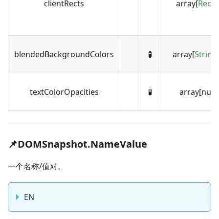
clientRects
array[
Recta
blendedBackgroundColors
🧪
array[
String
textColorOpacities
🧪
array[num
📌DOMSnapshot.NameValue
一个名称/值对。
EN