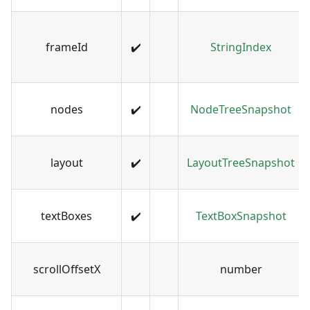
frameId
✔️
StringIndex
nodes
✔️
NodeTreeSnapshot
layout
✔️
LayoutTreeSnapshot
textBoxes
✔️
TextBoxSnapshot
scrollOffsetX
number