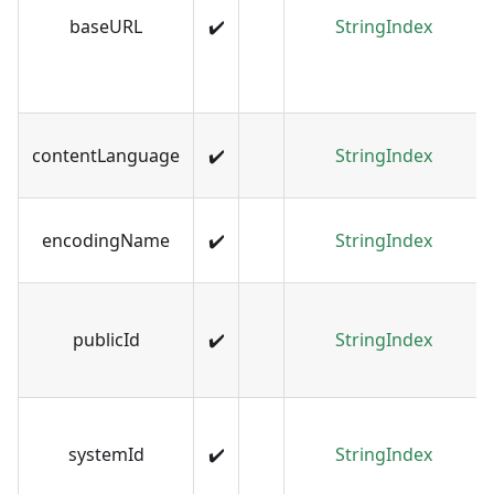
baseURL
✔️
StringIndex
contentLanguage
✔️
StringIndex
encodingName
✔️
StringIndex
publicId
✔️
StringIndex
systemId
✔️
StringIndex