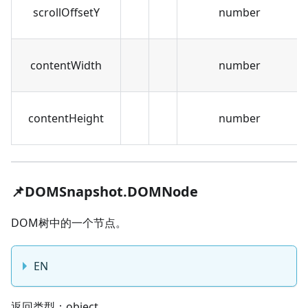
scrollOffsetY
number
contentWidth
number
contentHeight
number
📌DOMSnapshot.DOMNode
DOM树中的一个节点。
EN
返回类型：object