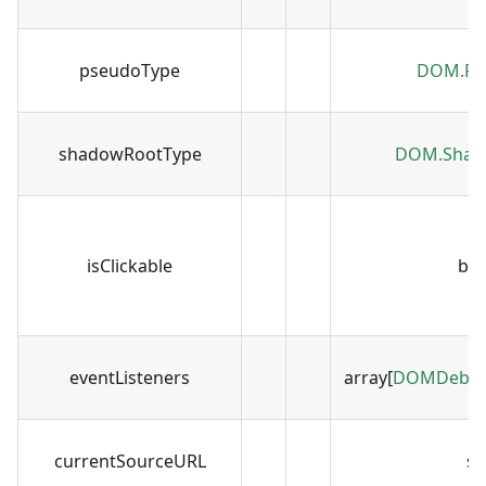
pseudoType
DOM.Ps
shadowRootType
DOM.Shad
isClickable
bo
eventListeners
array[
DOMDebugg
currentSourceURL
st