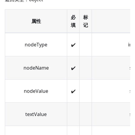
必
标
属性
填
记
nodeType
✔️
in
nodeName
✔️
st
nodeValue
✔️
st
textValue
st