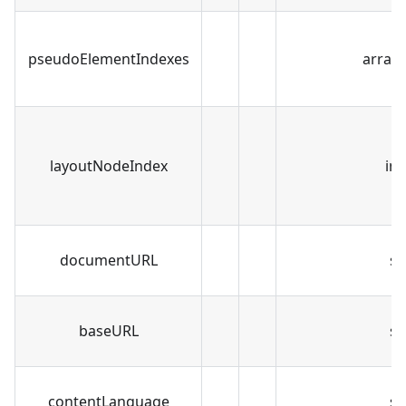
pseudoElementIndexes
array[
layoutNodeIndex
in
documentURL
st
baseURL
st
contentLanguage
st