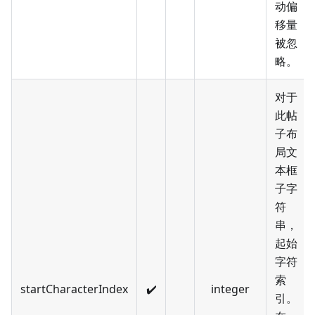
动偏
移量
被忽
略。
对于
此帖
子布
局文
本框
子字
符
串，
起始
字符
索
startCharacterIndex
✔️
integer
引。