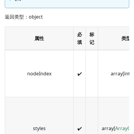
返回类型：object
必
标
属性
类型
填
记
nodeIndex
✔️
array[inte
styles
✔️
array[
ArrayOf