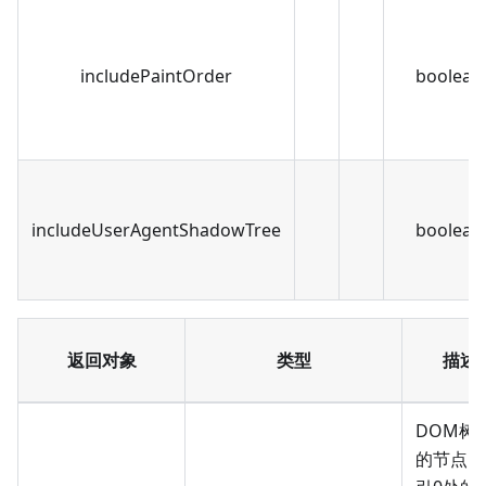
includePaintOrder
boolean
includeUserAgentShadowTree
boolean
返回对象
类型
描述
DOM树
的节点。