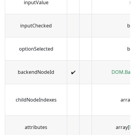
inputValue
st
inputChecked
bo
optionSelected
bo
backendNodeId
✔️
DOM.Back
childNodeIndexes
array[
attributes
array[
N