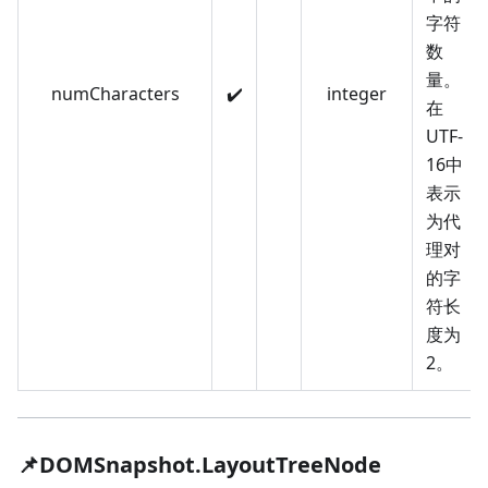
字符
数
量。
numCharacters
✔️
integer
在
UTF-
16中
表示
为代
理对
的字
符长
度为
2。
📌DOMSnapshot.LayoutTreeNode