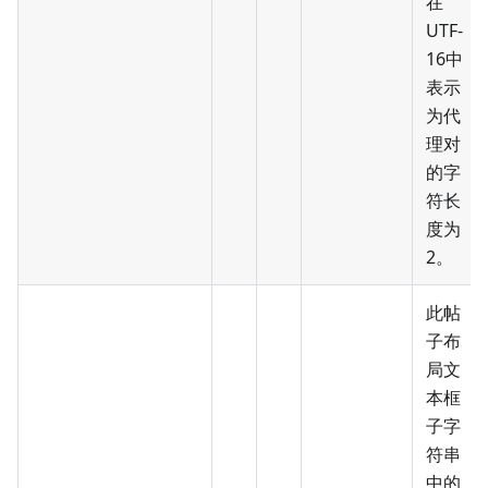
在
UTF-
16中
表示
为代
理对
的字
符长
度为
2。
此帖
子布
局文
本框
子字
符串
中的