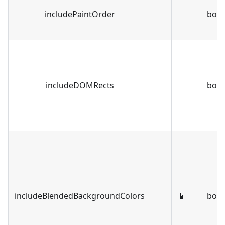
includePaintOrder
bool
includeDOMRects
bool
includeBlendedBackgroundColors
🧪
bool