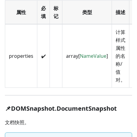
必
标
属性
类型
描述
填
记
计算
样式
属性
properties
✔️
array[
NameValue
]
的名
E
称/
值
对。
📌DOMSnapshot.DocumentSnapshot
文档快照。