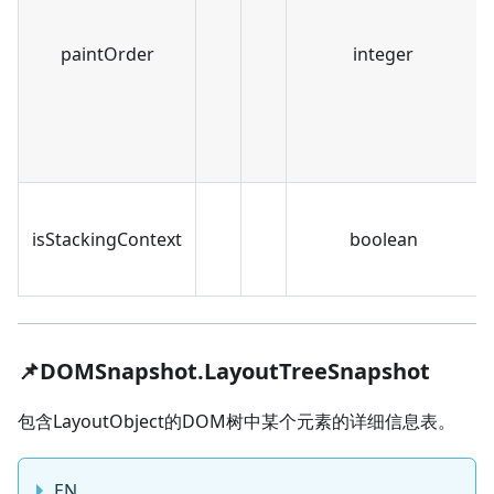
paintOrder
integer
isStackingContext
boolean
📌DOMSnapshot.LayoutTreeSnapshot
包含LayoutObject的DOM树中某个元素的详细信息表。
EN