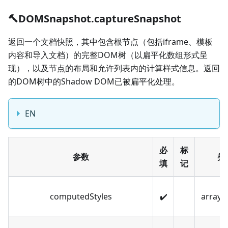
🔨DOMSnapshot.captureSnapshot
返回一个文档快照，其中包含根节点（包括iframe、模板
内容和导入文档）的完整DOM树（以扁平化数组形式呈
现），以及节点的布局和允许列表内的计算样式信息。返回
的DOM树中的Shadow DOM已被扁平化处理。
EN
必
标
参数
类
填
记
computedStyles
✔️
array[s