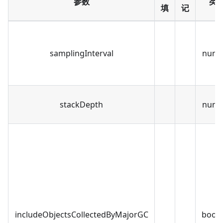
参数
类
填
记
samplingInterval
numb
stackDepth
numb
includeObjectsCollectedByMajorGC
bool