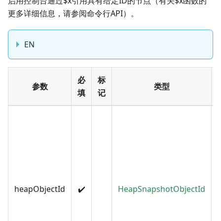
启用控制台通过$x引用具有给定ID的节点（有关$x函数的
更多详细信息，请参阅命令行API）。
EN
必
标
参数
类型
填
记
heapObjectId
✔️
HeapSnapshotObjectId