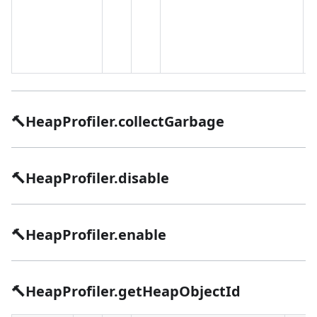
🔨HeapProfiler.collectGarbage
🔨HeapProfiler.disable
🔨HeapProfiler.enable
🔨HeapProfiler.getHeapObjectId