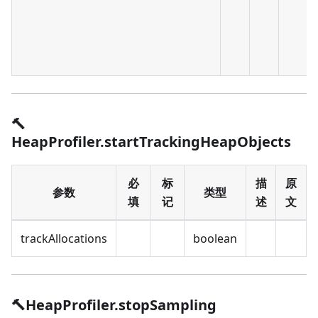
🔨
HeapProfiler.startTrackingHeapObjects
必
标
描
原
参数
类型
填
记
述
文
trackAllocations
boolean
🔨HeapProfiler.stopSampling