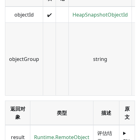
objectId
✔️
HeapSnapshotObjectId
objectGroup
string
返回对
原
类型
描述
象
文
评估结
result
Runtime.RemoteObject