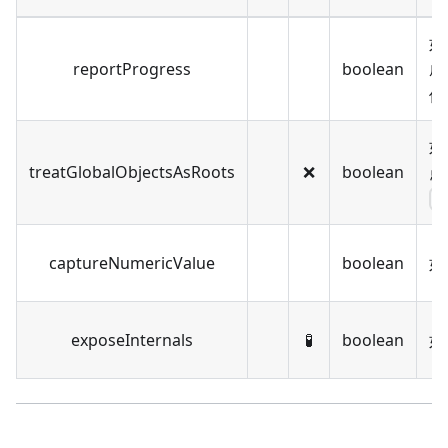
如
reportProgress
boolean
成'
件
如
treatGlobalObjectsAsRoots
❌️
boolean
点
e
captureNumericValue
boolean
如
exposeInternals
🧪
boolean
如