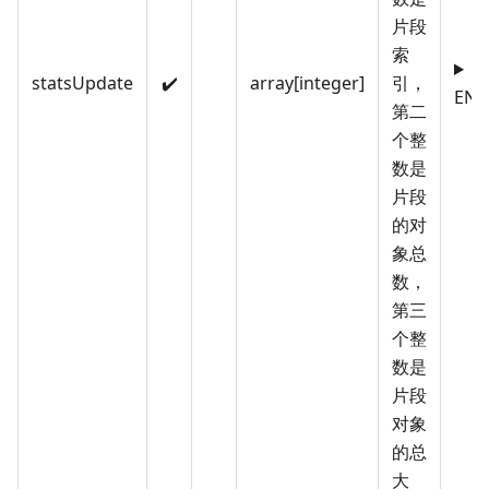
片段
索
statsUpdate
✔️
array[integer]
引，
EN
第二
个整
数是
片段
的对
象总
数，
第三
个整
数是
片段
对象
的总
大