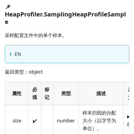
📌
HeapProfiler.SamplingHeapProfileSampl
e
采样配置文件中的单个样本。
EN
返回类型：object
必
标
原
属性
类型
描述
填
记
文
样本归因的分配
size
✔️
number
大小（以字节为
EN
单位）。