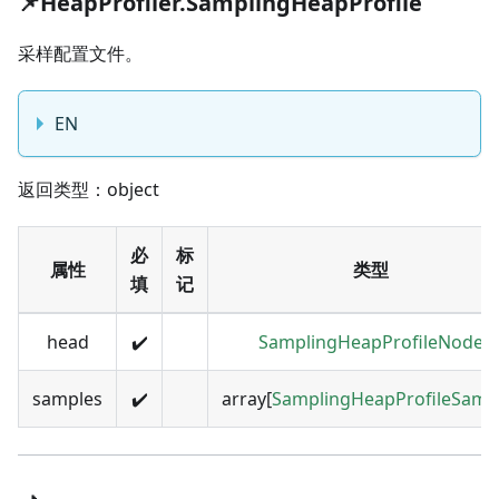
📌HeapProfiler.SamplingHeapProfile
采样配置文件。
EN
返回类型：object
必
标
属性
类型
填
记
head
✔️
SamplingHeapProfileNode
samples
✔️
array[
SamplingHeapProfileSamp