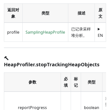
返回对
原
类型
描述
象
文
已记录采样
profile
SamplingHeapProfile
堆分析。
EN
🔨
HeapProfiler.stopTrackingHeapObjects
必
标
参数
类型
填
记
如
照
reportProgress
boolean