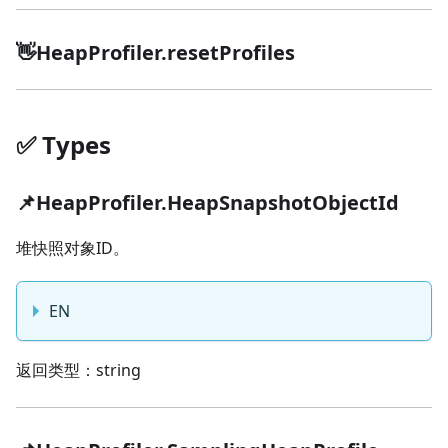
👋HeapProfiler.resetProfiles
✅️️ Types
📌HeapProfiler.HeapSnapshotObjectId
堆快照对象ID。
EN
返回类型：string