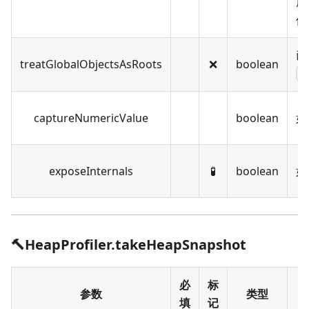
成'
件
已
treatGlobalObjectsAsRoots
❌️
boolean
e
captureNumericValue
boolean
如
exposeInternals
🧪
boolean
如
🔨HeapProfiler.takeHeapSnapshot
必
标
参数
类型
填
记