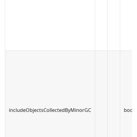
includeObjectsCollectedByMinorGC
bool