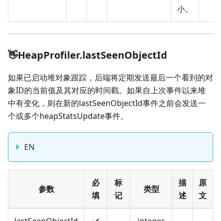
小。
👋HeapProfiler.lastSeenObjectId
如果已启动堆对象跟踪，后端将定期发送最后一个看到的对
象ID的当前值及其对应的时间戳。如果自上次事件以来堆
中有变化，则在新的lastSeenObjectId事件之前会发送一
个或多个heapStatsUpdate事件。
EN
必
标
描
原
参数
类型
填
记
述
文