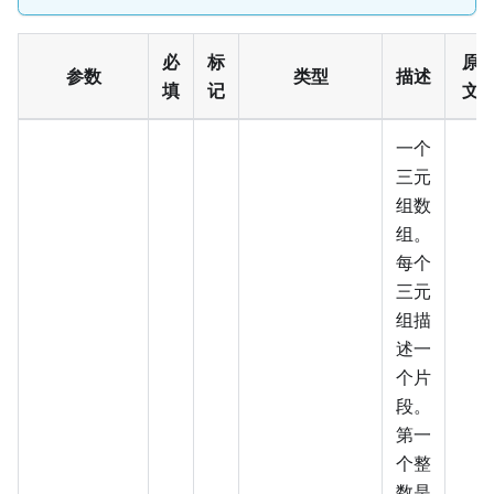
必
标
原
参数
类型
描述
填
记
文
一个
三元
组数
组。
每个
三元
组描
述一
个片
段。
第一
个整
数是