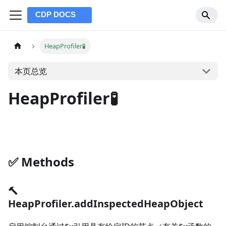
HeapProfiler🧪
本页总览
HeapProfiler🧪
✅️️ Methods
🔨
HeapProfiler.addInspectedHeapObject