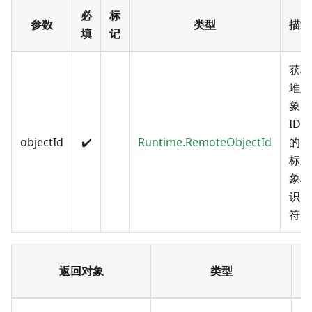
必
标
参数
类型
描述
填
记
获取
堆对
象
ID
objectId
✔️
Runtime.RemoteObjectId
的目
标对
象标
识
符。
返回对象
类型
描