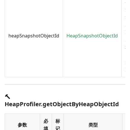
与
递
远
对
I
heapSnapshotObjectId
HeapSnapshotObjectId
应
堆
照
象
I
🔨
HeapProfiler.getObjectByHeapObjectId
必
标
参数
类型
填
记