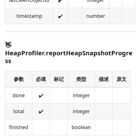
lastSeenObjectId
✔️
integer
timestamp
✔️
number
👋
HeapProfiler.reportHeapSnapshotProgre
ss
参数
必填
标记
类型
描述
原文
done
✔️
integer
total
✔️
integer
finished
boolean