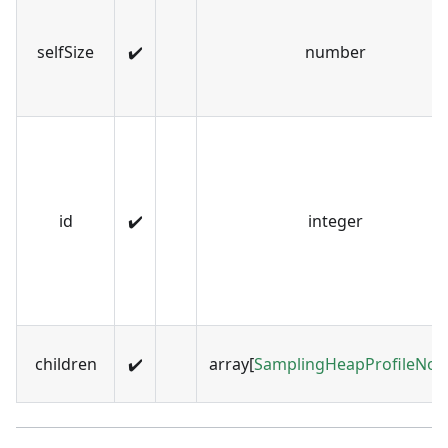
selfSize
✔️
number
id
✔️
integer
children
✔️
array[
SamplingHeapProfileNod