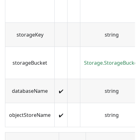
storageKey
string
storageBucket
Storage.StorageBucket
databaseName
✔️
string
objectStoreName
✔️
string