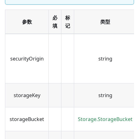
必
标
参数
类型
填
记
securityOrigin
string
storageKey
string
storageBucket
Storage.StorageBucket