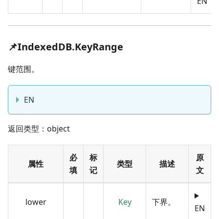
EN
📌IndexedDB.KeyRange
键范围。
EN
返回类型：object
必
标
原
属性
类型
描述
填
记
文
lower
Key
下界。
EN