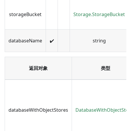
storageBucket
Storage.StorageBucket
databaseName
✔️
string
返回对象
类型
databaseWithObjectStores
DatabaseWithObjectStor