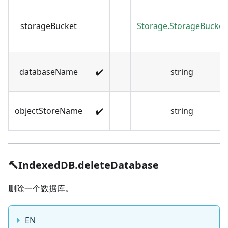
storageBucket
Storage.StorageBucket
databaseName
✔️
string
objectStoreName
✔️
string
🔨IndexedDB.deleteDatabase
删除一个数据库。
EN