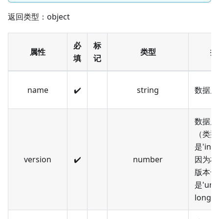
返回类型：object
必
标
属性
类型
描
填
记
name
✔️
string
数据库
数据库
（类型
是'int
version
✔️
number
因为标
版本号
是'uns
long 