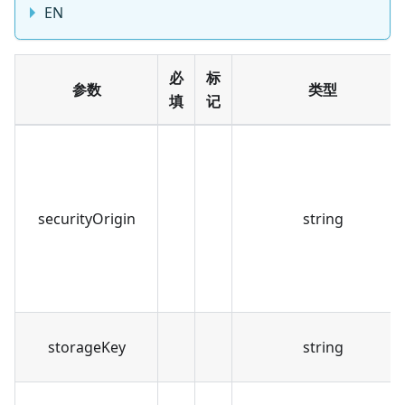
EN
必
标
参数
类型
填
记
securityOrigin
string
storageKey
string