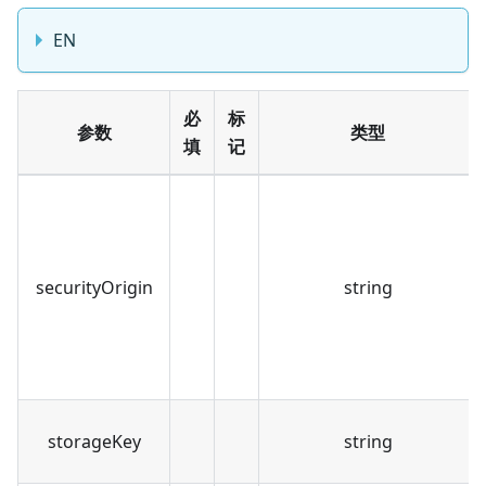
EN
必
标
参数
类型
填
记
securityOrigin
string
storageKey
string