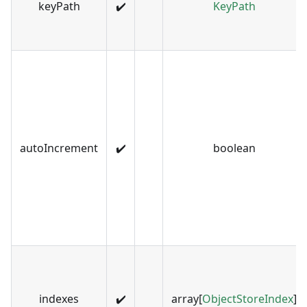
keyPath
✔️
KeyPath
autoIncrement
✔️
boolean
indexes
✔️
array[
ObjectStoreIndex
]