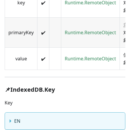
key
✔️
Runtime.RemoteObject
对
象
主
primaryKey
✔️
Runtime.RemoteObject
对
象
值
value
✔️
Runtime.RemoteObject
象
📌IndexedDB.Key
Key
EN