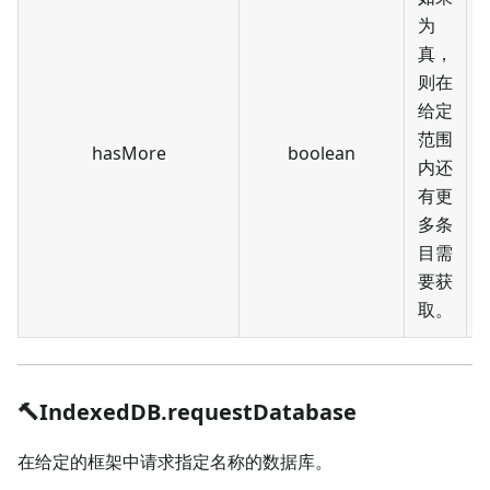
为
真，
则在
给定
范围
hasMore
boolean
内还
有更
多条
目需
要获
取。
🔨IndexedDB.requestDatabase
在给定的框架中请求指定名称的数据库。