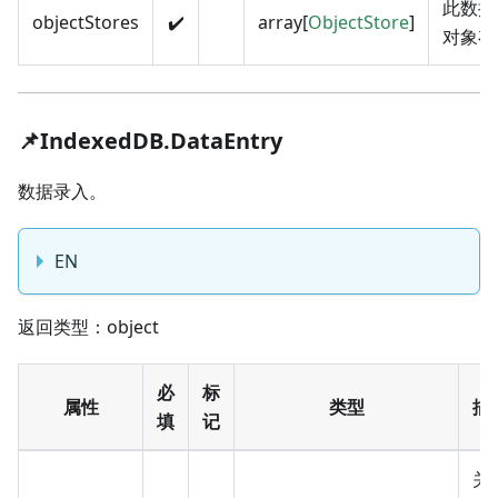
此数据
objectStores
✔️
array[
ObjectStore
]
对象存
📌IndexedDB.DataEntry
数据录入。
EN
返回类型：object
必
标
属性
类型
描
填
记
关