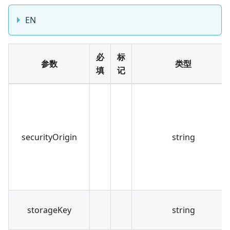
EN
必
标
参数
类型
填
记
securityOrigin
string
storageKey
string