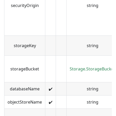
securityOrigin
string
storageKey
string
storageBucket
Storage.StorageBucket
databaseName
✔️
string
objectStoreName
✔️
string