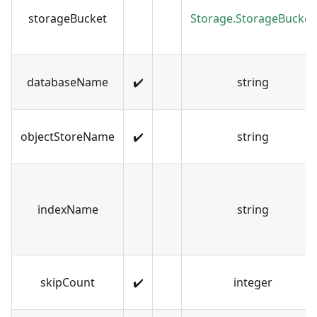
storageBucket
Storage.StorageBucket
databaseName
✔️
string
objectStoreName
✔️
string
indexName
string
skipCount
✔️
integer